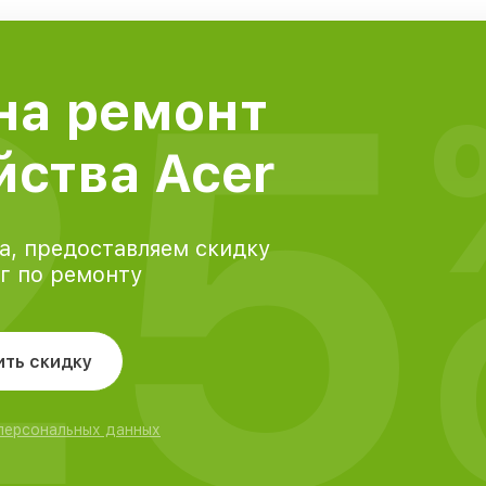
25
на ремонт
йства Acer
а, предоставляем скидку
уг по ремонту
ить скидку
 персональных данных