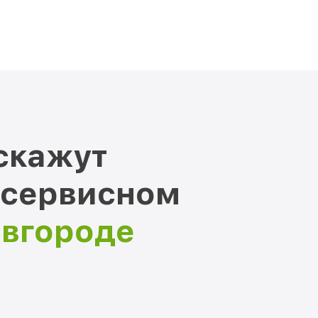
скажут
 сервисном
овгороде