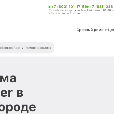
+7 (800) 101-17-59
+7 (831) 238
Служба техподдержки Acer
Работаем с
09:00
д
- бесплатно по России
Срочный ремонт
Це
облоков Acer
/
Ремонт разъема
ема
er в
ороде