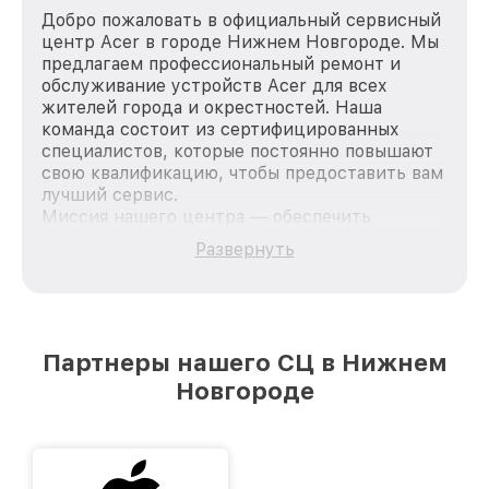
Добро пожаловать в официальный сервисный
центр Acer в городе Нижнем Новгороде. Мы
предлагаем профессиональный ремонт и
обслуживание устройств Acer для всех
жителей города и окрестностей. Наша
команда состоит из сертифицированных
специалистов, которые постоянно повышают
свою квалификацию, чтобы предоставить вам
лучший сервис.
Миссия нашего центра — обеспечить
качественный и доступный ремонт для
Развернуть
каждого пользователя продукции Acer, вне
зависимости от сложности поломки. Мы
стремимся к тому, чтобы каждый клиент был
удовлетворен скоростью и качеством
предоставляемых услуг. Наша цель — стать
Партнеры нашего СЦ в Нижнем
лучшим сервисным центром Acer в городе
Новгороде
Нижнем Новгороде, постоянно повышая
уровень доверия и лояльности наших
клиентов.