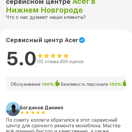
Acer в
сервисном центре
Нижнем Новгороде
Что о нас думают наши клиенты?
Сервисный центр Acer
5.0
132 отзыва 409 оценок
Обслуживание
100%
Вежливость персонала
100%
К
Богданов Даниил
По совету коллеги обратился в этот сервисный
центр для срочного ремонта моноблока. Мастер
всё починил быстро и качественно, а также