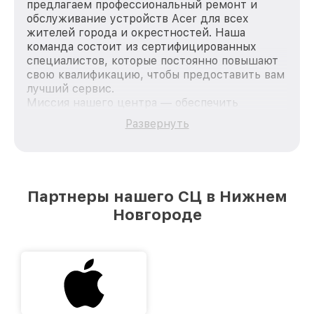
предлагаем профессиональный ремонт и
обслуживание устройств Acer для всех
жителей города и окрестностей. Наша
команда состоит из сертифицированных
специалистов, которые постоянно повышают
свою квалификацию, чтобы предоставить вам
лучший сервис.
Миссия нашего центра — обеспечить
качественный и доступный ремонт для
Развернуть
каждого пользователя продукции Acer, вне
зависимости от сложности поломки. Мы
стремимся к тому, чтобы каждый клиент был
удовлетворен скоростью и качеством
предоставляемых услуг. Наша цель — стать
Партнеры нашего СЦ в Нижнем
лучшим сервисным центром Acer в городе
Новгороде
Нижнем Новгороде, постоянно повышая
уровень доверия и лояльности наших
клиентов.