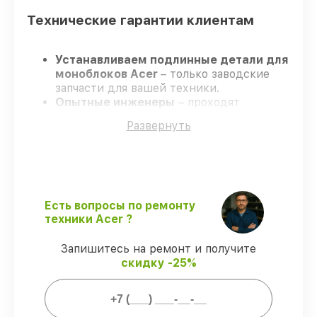
Технические гарантии клиентам
Устанавливаем подлинные детали для
моноблоков Acer
– только заводские
запчасти для вашей техники.
Опытные инженеры
– проходят
серьезную проверку знаний и навыков,
Развернуть
что обеспечивает гарантированно
долговечный результат.
Работаем строго в установленных
заранее временных рамках
– ремонт
моноблоков Acer без бесконечных
переносов.
Есть вопросы по ремонту
Гарантийное обслуживание
– на все
техники Acer ?
ремонт и запчасти для моноблоков Acer
предоставляется длительная гарантия.
Запишитесь на ремонт и получите
скидку -25%
Мы гарантируем: