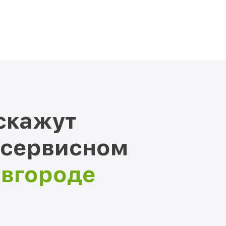
скажут
 сервисном
овгороде