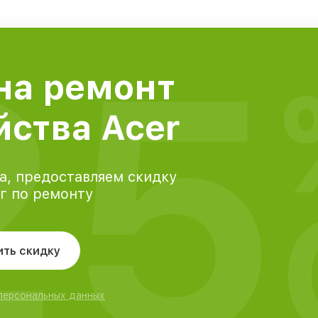
25
на ремонт
йства Acer
а, предоставляем скидку
уг по ремонту
ить скидку
 персональных данных