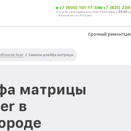
+7 (800) 101-17-59
+7 (831) 238
Служба техподдержки Acer
Работаем с
09:00
д
- бесплатно по России
Срочный ремонт
Це
облоков Acer
/
Замена шлейфа матрицы
фа матрицы
er в
ороде