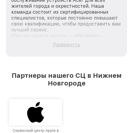
обслуживание устройств Acer для всех
жителей города и окрестностей. Наша
команда состоит из сертифицированных
специалистов, которые постоянно повышают
свою квалификацию, чтобы предоставить вам
лучший сервис.
Миссия нашего центра — обеспечить
качественный и доступный ремонт для
Развернуть
каждого пользователя продукции Acer, вне
зависимости от сложности поломки. Мы
стремимся к тому, чтобы каждый клиент был
удовлетворен скоростью и качеством
предоставляемых услуг. Наша цель — стать
Партнеры нашего СЦ в Нижнем
лучшим сервисным центром Acer в городе
Новгороде
Нижнем Новгороде, постоянно повышая
уровень доверия и лояльности наших
клиентов.
Сервисный центр Apple в