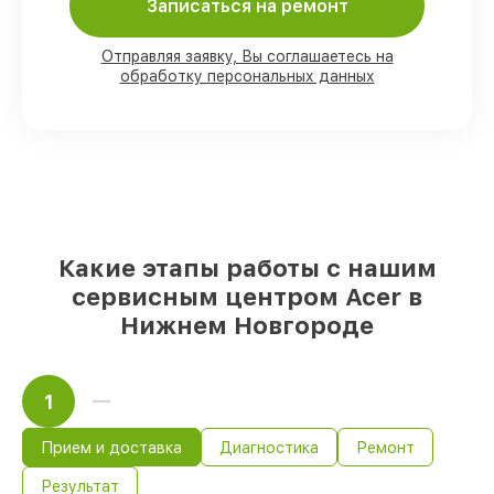
90%
комплектующих Acer имеются в
Записаться на ремонт
наличии в Нижнем Новгороде,
остальные доступны для срочного заказа
Отправляя заявку, Вы соглашаетесь на
Подлинные запчасти Acer и
обработку персональных данных
проверенные замены
– только вы
выбираете, какие детали использовать, а
мы подстраиваемся под разные бюджеты
85%
ремонтов Acer сделаем за 1–2 часа,
если мастер начинает работу сразу
Какие этапы работы с нашим
сервисным центром Acer в
Нижнем Новгороде
1
Прием и доставка
Диагностика
Ремонт
Результат