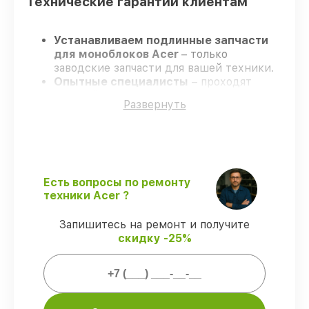
Технические гарантии клиентам
Устанавливаем подлинные запчасти
для моноблоков Acer
– только
заводские запчасти для вашей техники.
Опытные специалисты
– проходят
строгий отбор, что обеспечивает
Развернуть
гарантированно долговечный результат.
Работаем строго в установленных
заранее временных рамках
– ремонт
моноблоков Acer в оговоренные сроки.
Поддержка после ремонта
– на все
виды работ и комплектующие для
Есть вопросы по ремонту
моноблоков Acer предоставляется
техники Acer ?
гарантия до 3-х лет.
Запишитесь на ремонт и получите
скидку -25%
Мы гарантируем:
80%
работ по ремонту проводятся с
возможностью присутствия владельца