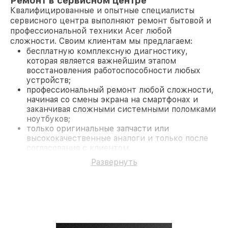
Ремонт в сервисном центре
Квалифицированные и опытные специалисты
сервисного центра выполняют ремонт бытовой и
профессиональной техники Acer любой
сложности. Своим клиентам мы предлагаем:
бесплатную комплексную диагностику,
которая является важнейшим этапом
восстановления работоспособности любых
устройств;
профессиональный ремонт любой сложности,
начиная со смены экрана на смартфонах и
заканчивая сложными системными поломками
ноутбуков;
только оригинальные запчасти или
высококачественные аналоги и только после
согласования с клиентом.
На все работы и замененные комплектующие
Развернуть
предоставляется длительная гарантия. В случае
поломки по условиям гарантии, мы бесплатно
исправим ситуацию.
Наши преимущества
Преимуществами нашего сервисного центра Acer
в Нижнем Новгороде являются: