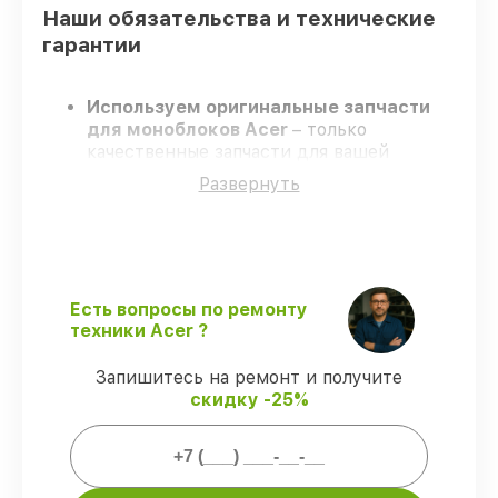
Наши обязательства и технические
гарантии
Используем оригинальные запчасти
для моноблоков Acer
– только
качественные запчасти для вашей
техники.
Развернуть
Опытные мастера
– проходят строгий
отбор, что гарантирует высокий уровень
сервиса.
Завершаем работы без задержек
–
ремонт моноблоков Acer в оговоренные
сроки.
Есть вопросы по ремонту
Поддержка после ремонта
– на все
техники Acer ?
ремонт и запчасти для моноблоков Acer
предоставляется длительная гарантия.
Запишитесь на ремонт и получите
скидку -25%
Мы гарантируем: