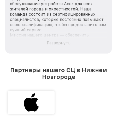
обслуживание устройств Acer для всех
жителей города и окрестностей. Наша
команда состоит из сертифицированных
специалистов, которые постоянно повышают
свою квалификацию, чтобы предоставить вам
лучший сервис.
Миссия нашего центра — обеспечить
качественный и доступный ремонт для
Развернуть
каждого пользователя продукции Acer, вне
зависимости от сложности поломки. Мы
стремимся к тому, чтобы каждый клиент был
удовлетворен скоростью и качеством
предоставляемых услуг. Наша цель — стать
Партнеры нашего СЦ в Нижнем
лучшим сервисным центром Acer в городе
Новгороде
Нижнем Новгороде, постоянно повышая
уровень доверия и лояльности наших
клиентов.