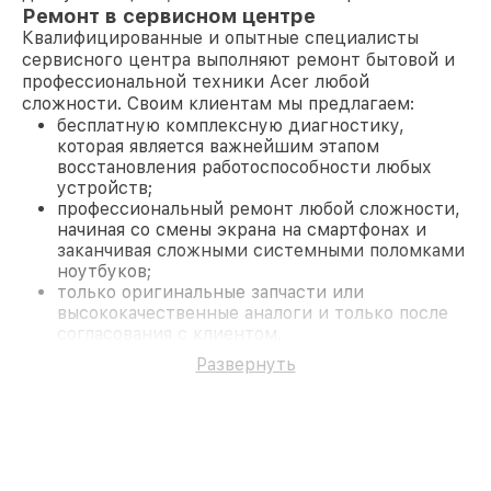
Ремонт в сервисном центре
Квалифицированные и опытные специалисты
сервисного центра выполняют ремонт бытовой и
профессиональной техники Acer любой
сложности. Своим клиентам мы предлагаем:
бесплатную комплексную диагностику,
которая является важнейшим этапом
восстановления работоспособности любых
устройств;
профессиональный ремонт любой сложности,
начиная со смены экрана на смартфонах и
заканчивая сложными системными поломками
ноутбуков;
только оригинальные запчасти или
высококачественные аналоги и только после
согласования с клиентом.
На все работы и замененные комплектующие
Развернуть
предоставляется длительная гарантия. В случае
поломки по условиям гарантии, мы бесплатно
исправим ситуацию.
Наши преимущества
Преимуществами нашего сервисного центра Acer
в Нижнем Новгороде являются: