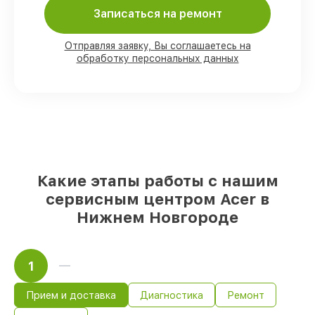
80%
работ по ремонту проводятся в
Записаться на ремонт
присутствии клиента
90%
запчастей Acer имеются в наличии в
Нижнем Новгороде, остальные
Отправляя заявку, Вы соглашаетесь на
доступны для срочного заказа
обработку персональных данных
Фирменные детали Acer и надёжные
реплики
– только вы выбираете, какие
детали использовать, а мы
подстраиваемся под разные бюджеты
85%
работ по восстановлению Acer
завершаются в тот же день, если мастер
начинает работу сразу
Какие этапы работы с нашим
сервисным центром Acer в
Нижнем Новгороде
1
Прием и доставка
Диагностика
Ремонт