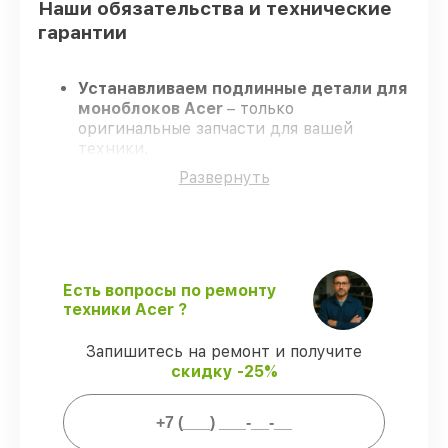
Наши обязательства и технические
гарантии
Устанавливаем подлинные детали для
моноблоков Acer
– только
оригинальные запчасти для вашей
техники.
Опытные специалисты
– проходят
Развернуть
серьезную проверку знаний и навыков,
что гарантирует качество и надёжность
ремонта.
Соблюдаем сроки
– ремонт моноблоков
Acer в оговоренные сроки.
Официальная гарантия
– на все услуги
Есть вопросы по ремонту
и детали для моноблоков Acer
техники Acer ?
предоставляется гарантия до 3-х лет.
Запишитесь на ремонт и получите
скидку -25%
Мы гарантируем:
80%
заказов по ремонту выполняются с