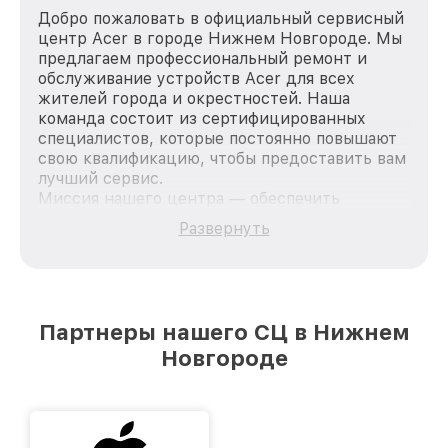
Добро пожаловать в официальный сервисный
центр Acer в городе Нижнем Новгороде. Мы
предлагаем профессиональный ремонт и
обслуживание устройств Acer для всех
жителей города и окрестностей. Наша
команда состоит из сертифицированных
специалистов, которые постоянно повышают
свою квалификацию, чтобы предоставить вам
лучший сервис.
Миссия нашего центра — обеспечить
качественный и доступный ремонт для
Развернуть
каждого пользователя продукции Acer, вне
зависимости от сложности поломки. Мы
стремимся к тому, чтобы каждый клиент был
удовлетворен скоростью и качеством
предоставляемых услуг. Наша цель — стать
Партнеры нашего СЦ в Нижнем
лучшим сервисным центром Acer в городе
Новгороде
Нижнем Новгороде, постоянно повышая
уровень доверия и лояльности наших
клиентов.