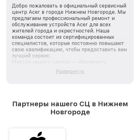
Добро пожаловать в официальный сервисный
центр Acer в городе Нижнем Новгороде. Мы
предлагаем профессиональный ремонт и
обслуживание устройств Acer для всех
жителей города и окрестностей. Наша
команда состоит из сертифицированных
специалистов, которые постоянно повышают
свою квалификацию, чтобы предоставить вам
лучший сервис.
Миссия нашего центра — обеспечить
качественный и доступный ремонт для
Развернуть
каждого пользователя продукции Acer, вне
зависимости от сложности поломки. Мы
стремимся к тому, чтобы каждый клиент был
удовлетворен скоростью и качеством
предоставляемых услуг. Наша цель — стать
Партнеры нашего СЦ в Нижнем
лучшим сервисным центром Acer в городе
Новгороде
Нижнем Новгороде, постоянно повышая
уровень доверия и лояльности наших
клиентов.