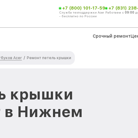
+7 (800) 101-17-59
+7 (831) 238
Служба техподдержки Acer
Работаем с
09:00
д
- бесплатно по России
Срочный ремонт
Це
тбуков Acer
/
Ремонт петель крышки
ль крышки
r в Нижнем