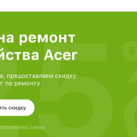
25
на ремонт
йства Acer
а, предоставляем скидку
уг по ремонту
ить скидку
 персональных данных