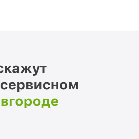
скажут
 сервисном
овгороде