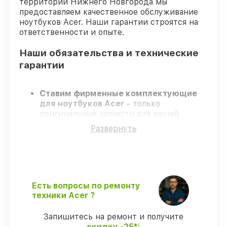
территории Нижнего Новгорода мы
предоставляем качественное обслуживание
ноутбуков Acer. Наши гарантии строятся на
ответственности и опыте.
Наши обязательства и технические
гарантии
Ставим фирменные комплектующие
для ноутбуков Acer
– только
оригинальные запчасти для вашей
техники.
Развернуть
Опытные инженеры
– проходят строгий
отбор, что обеспечивает гарантированно
долговечный результат.
Завершаем работы без задержек
–
ремонт ноутбуков Acer без бесконечных
переносов.
Есть вопросы по ремонту
Поддержка после ремонта
– на все
техники Acer ?
услуги и детали для ноутбуков Acer
предоставляется официальное
Запишитесь на ремонт и получите
сопровождение.
скидку -25%