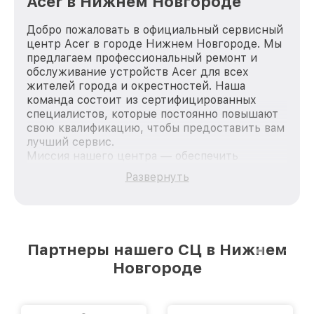
Acer в Нижнем Новгороде
Добро пожаловать в официальный сервисный
центр Acer в городе Нижнем Новгороде. Мы
предлагаем профессиональный ремонт и
обслуживание устройств Acer для всех
жителей города и окрестностей. Наша
команда состоит из сертифицированных
специалистов, которые постоянно повышают
свою квалификацию, чтобы предоставить вам
лучший сервис.
Миссия нашего центра — обеспечить
качественный и доступный ремонт для
Развернуть
каждого пользователя продукции Acer, вне
зависимости от сложности поломки. Мы
стремимся к тому, чтобы каждый клиент был
удовлетворен скоростью и качеством
предоставляемых услуг. Наша цель — стать
Партнеры нашего СЦ в Нижнем
лучшим сервисным центром Acer в городе
Новгороде
Нижнем Новгороде, постоянно повышая
уровень доверия и лояльности наших
клиентов.