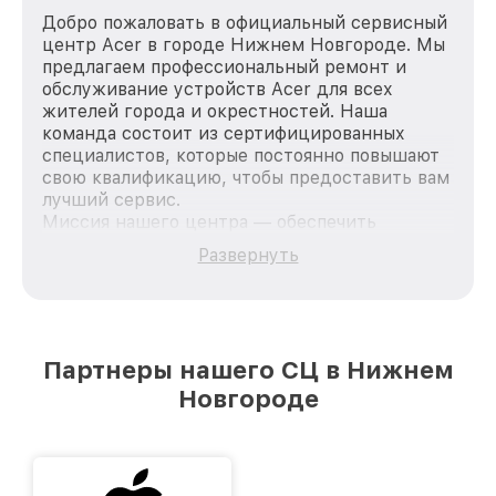
Добро пожаловать в официальный сервисный
центр Acer в городе Нижнем Новгороде. Мы
предлагаем профессиональный ремонт и
обслуживание устройств Acer для всех
жителей города и окрестностей. Наша
команда состоит из сертифицированных
специалистов, которые постоянно повышают
свою квалификацию, чтобы предоставить вам
лучший сервис.
Миссия нашего центра — обеспечить
качественный и доступный ремонт для
Развернуть
каждого пользователя продукции Acer, вне
зависимости от сложности поломки. Мы
стремимся к тому, чтобы каждый клиент был
удовлетворен скоростью и качеством
предоставляемых услуг. Наша цель — стать
Партнеры нашего СЦ в Нижнем
лучшим сервисным центром Acer в городе
Новгороде
Нижнем Новгороде, постоянно повышая
уровень доверия и лояльности наших
клиентов.