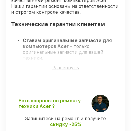
качественный ремонт компьютеров Acer.
Наши гарантии основаны на ответственности
и строгом контроле качества.
Технические гарантии клиентам
Ставим оригинальные запчасти для
компьютеров Acer
– только
оригинальные запчасти для вашей
техники.
Сертифицированные мастера
–
Развернуть
проходят строгий отбор, что
подтверждает высокий уровень сервиса.
Работаем строго в установленных
заранее временных рамках
– ремонт
компьютеров Acer в оговоренные сроки.
Официальная гарантия
– на все виды
Есть вопросы по ремонту
работ и комплектующие для
техники Acer ?
компьютеров Acer предоставляется
длительная гарантия.
Запишитесь на ремонт и получите
скидку -25%