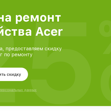
25
на ремонт
йства Acer
а, предоставляем скидку
уг по ремонту
ить скидку
 персональных данных