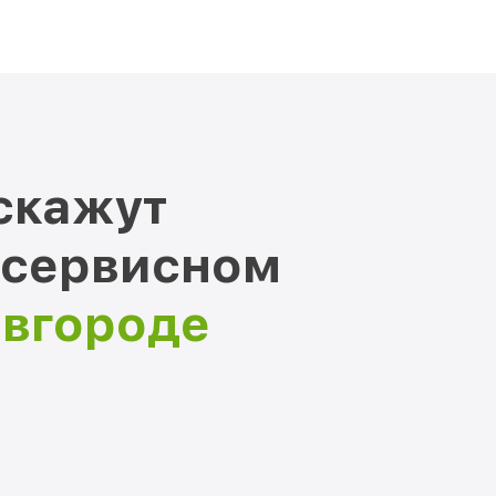
скажут
 сервисном
овгороде