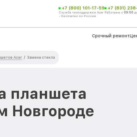
+7 (800) 101-17-59
+7 (831) 238
Служба техподдержки Acer
Работаем с
09:00
д
- бесплатно по России
Срочный ремонт
Це
ншетов Acer
/
Замена стекла
а планшета
м Новгороде