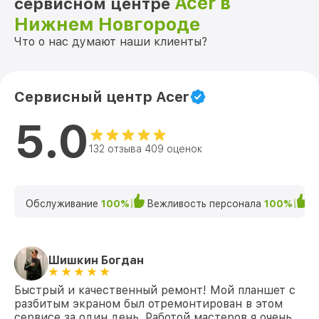
Acer в
сервисном центре
Нижнем Новгороде
Что о нас думают наши клиенты?
Сервисный центр Acer
5.0
132 отзыва 409 оценок
Обслуживание
100%
Вежливость персонала
100%
К
Шишкин Богдан
Быстрый и качественный ремонт! Мой планшет с
разбитым экраном был отремонтирован в этом
сервисе за один день. Работой мастеров я очень