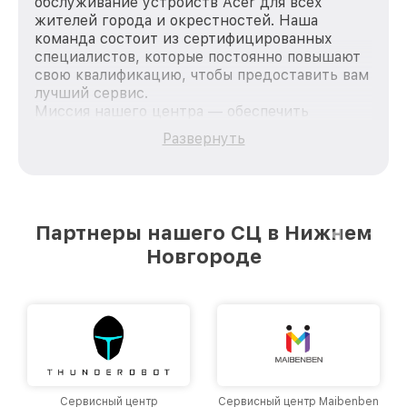
обслуживание устройств Acer для всех
жителей города и окрестностей. Наша
команда состоит из сертифицированных
специалистов, которые постоянно повышают
свою квалификацию, чтобы предоставить вам
лучший сервис.
Миссия нашего центра — обеспечить
качественный и доступный ремонт для
Развернуть
каждого пользователя продукции Acer, вне
зависимости от сложности поломки. Мы
стремимся к тому, чтобы каждый клиент был
удовлетворен скоростью и качеством
предоставляемых услуг. Наша цель — стать
Партнеры нашего СЦ в Нижнем
лучшим сервисным центром Acer в городе
Новгороде
Нижнем Новгороде, постоянно повышая
уровень доверия и лояльности наших
клиентов.
Сервисный центр
Сервисный центр Maibenben