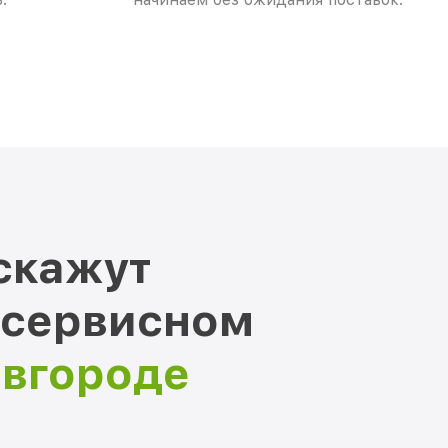
скажут
 сервисном
овгороде