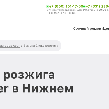
+7 (800) 101-17-59
+7 (831) 238
Служба техподдержки Acer
Работаем с
09:00
д
- бесплатно по России
Срочный ремонт
Це
екторов Acer
/
Замена блока розжига
 розжига
er в Нижнем