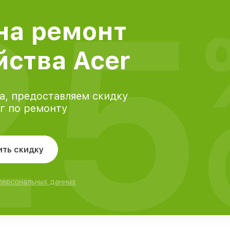
25
на ремонт
йства Acer
а, предоставляем скидку
уг по ремонту
ить скидку
 персональных данных