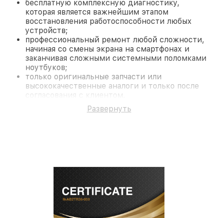
бесплатную комплексную диагностику,
которая является важнейшим этапом
восстановления работоспособности любых
устройств;
профессиональный ремонт любой сложности,
начиная со смены экрана на смартфонах и
заканчивая сложными системными поломками
ноутбуков;
только оригинальные запчасти или
высококачественные аналоги и только после
согласования с клиентом.
На все работы и замененные комплектующие
Развернуть
предоставляется длительная гарантия. В случае
поломки по условиям гарантии, мы бесплатно
исправим ситуацию.
Наши преимущества
Преимуществами нашего сервисного центра Acer
в Нижнем Новгороде являются:
лучшие специалисты с многолетним опытом и
безупречной репутацией;
современное оборудование и
лицензированное ПО в ремонтно-
диагностических мастерских;