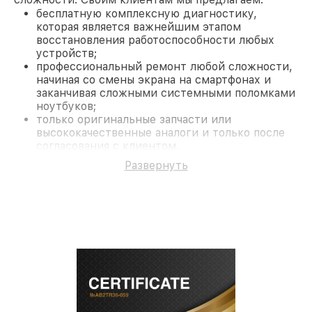
бесплатную комплексную диагностику,
которая является важнейшим этапом
восстановления работоспособности любых
устройств;
профессиональный ремонт любой сложности,
начиная со смены экрана на смартфонах и
заканчивая сложными системными поломками
ноутбуков;
только оригинальные запчасти или
высококачественные аналоги и только после
согласования с клиентом.
На все работы и замененные комплектующие
Развернуть
предоставляется длительная гарантия. В случае
поломки по условиям гарантии, мы бесплатно
исправим ситуацию.
Наши преимущества
Преимуществами нашего сервисного центра Acer
в Нижнем Новгороде являются:
лучшие специалисты с многолетним опытом и
безупречной репутацией;
современное оборудование и
лицензированное ПО в ремонтно-
диагностических мастерских;