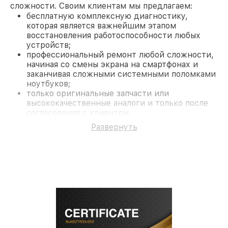
сложности. Своим клиентам мы предлагаем:
бесплатную комплексную диагностику,
которая является важнейшим этапом
восстановления работоспособности любых
устройств;
профессиональный ремонт любой сложности,
начиная со смены экрана на смартфонах и
заканчивая сложными системными поломками
ноутбуков;
только оригинальные запчасти или
высококачественные аналоги и только после
согласования с клиентом.
На все работы и замененные комплектующие
Развернуть
предоставляется длительная гарантия. В случае
поломки по условиям гарантии, мы бесплатно
исправим ситуацию.
Наши преимущества
Преимуществами нашего сервисного центра Acer
в Нижнем Новгороде являются:
лучшие специалисты с многолетним опытом и
безупречной репутацией;
современное оборудование и
лицензированное ПО в ремонтно-