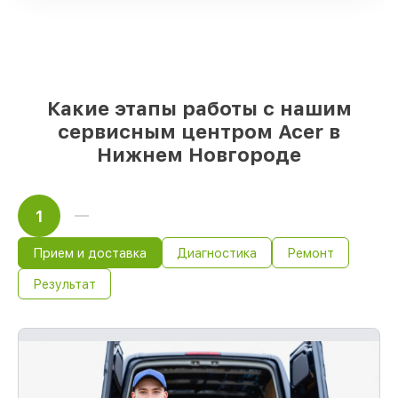
выбираете, какие детали использовать, а
мы подстраиваемся под разные бюджеты
85%
починок Acer выполняются в
течение пары часов, если мастер
начинает работу сразу
Какие этапы работы с нашим
сервисным центром Acer в
Нижнем Новгороде
1
Прием и доставка
Диагностика
Ремонт
Результат