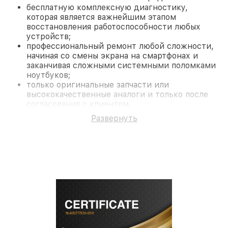
бесплатную комплексную диагностику,
которая является важнейшим этапом
восстановления работоспособности любых
устройств;
профессиональный ремонт любой сложности,
начиная со смены экрана на смартфонах и
заканчивая сложными системными поломками
ноутбуков;
только оригинальные запчасти или
высококачественные аналоги и только после
согласования с клиентом.
На все работы и замененные комплектующие
Развернуть
предоставляется длительная гарантия. В случае
поломки по условиям гарантии, мы бесплатно
исправим ситуацию.
Наши преимущества
Преимуществами нашего сервисного центра Acer
в Нижнем Новгороде являются:
лучшие специалисты с многолетним опытом и
безупречной репутацией;
современное оборудование и
лицензированное ПО в ремонтно-
диагностических мастерских;