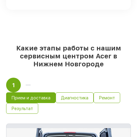
выбираете, какие детали использовать, а
мы делаем ремонт с учётом
возможностей клиента
85%
работ по восстановлению Acer
завершаются в тот же день, если мастер
начинает работу сразу
Какие этапы работы с нашим
сервисным центром Acer в
Нижнем Новгороде
1
Прием и доставка
Диагностика
Ремонт
Результат