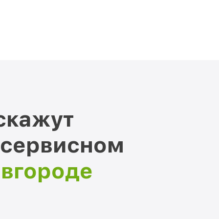
скажут
 сервисном
овгороде