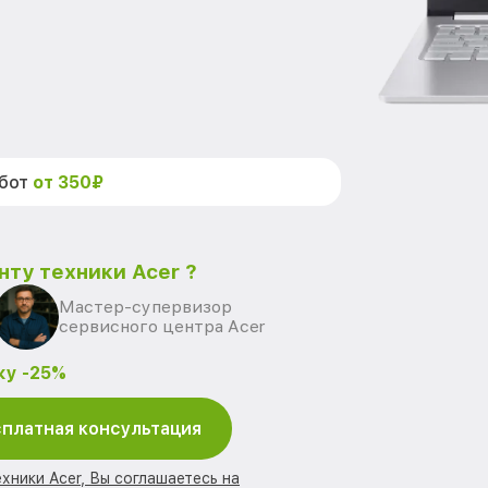
абот
от 350₽
нту техники Acer ?
Мастер-супервизор
сервисного центра Acer
ку -25%
платная консультация
хники Acer, Вы соглашаетесь на