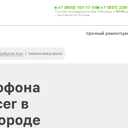
+7 (800) 101-17-59
+7 (831) 238
Служба техподдержки Acer
Работаем с
09:00
д
- бесплатно по России
Срочный ремонт
Це
рабуков Acer
/
Замена микрофона
офона
er в
ороде