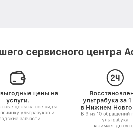
шего сервисного центра A
выгодные цены на
Восстановле
услуги.
ультрабука за 1
нтные цены на все виды
в Нижнем Новго
 починку ультрабуков и
В 9 из 10 обращений 
водские запчасти.
ультрабука
занимает до суто