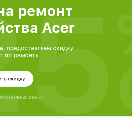
25
на ремонт
йства Acer
а, предоставляем скидку
уг по ремонту
ить скидку
 персональных данных