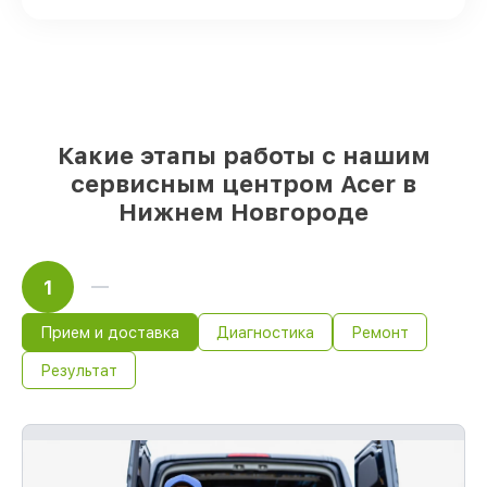
реплики
– только вы выбираете, какие
детали использовать, а мы готовы
рассмотреть варианты под любые
запросы
85%
починок Acer сделаем за 1–2 часа,
при немедленном старте работ
Какие этапы работы с нашим
сервисным центром Acer в
Нижнем Новгороде
1
Прием и доставка
Диагностика
Ремонт
Результат