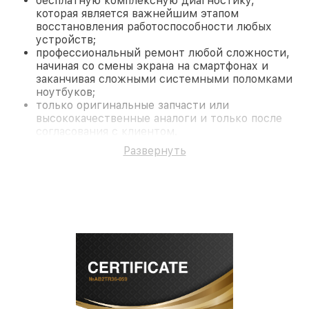
бесплатную комплексную диагностику,
которая является важнейшим этапом
восстановления работоспособности любых
устройств;
профессиональный ремонт любой сложности,
начиная со смены экрана на смартфонах и
заканчивая сложными системными поломками
ноутбуков;
только оригинальные запчасти или
высококачественные аналоги и только после
согласования с клиентом.
На все работы и замененные комплектующие
Развернуть
предоставляется длительная гарантия. В случае
поломки по условиям гарантии, мы бесплатно
исправим ситуацию.
Наши преимущества
Преимуществами нашего сервисного центра Acer
в Нижнем Новгороде являются:
лучшие специалисты с многолетним опытом и
безупречной репутацией;
современное оборудование и
лицензированное ПО в ремонтно-
диагностических мастерских;
собственный склад комплектующих, что