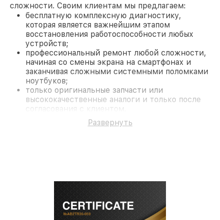
сложности. Своим клиентам мы предлагаем:
бесплатную комплексную диагностику,
которая является важнейшим этапом
восстановления работоспособности любых
устройств;
профессиональный ремонт любой сложности,
начиная со смены экрана на смартфонах и
заканчивая сложными системными поломками
ноутбуков;
только оригинальные запчасти или
высококачественные аналоги и только после
согласования с клиентом.
На все работы и замененные комплектующие
Развернуть
предоставляется длительная гарантия. В случае
поломки по условиям гарантии, мы бесплатно
исправим ситуацию.
Наши преимущества
Преимуществами нашего сервисного центра Acer
в Нижнем Новгороде являются:
лучшие специалисты с многолетним опытом и
безупречной репутацией;
современное оборудование и
лицензированное ПО в ремонтно-