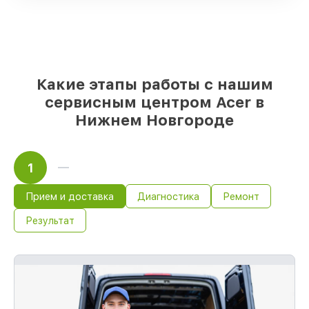
качественные аналоги
– только вы
выбираете, какие детали использовать, а
мы подстраиваемся под разные бюджеты
85%
починок Acer выполняются в
течение пары часов, если мастер
начинает работу сразу
Какие этапы работы с нашим
сервисным центром Acer в
Нижнем Новгороде
1
Прием и доставка
Диагностика
Ремонт
Результат